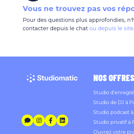
Vous ne trouvez pas vos rép
Pour des questions plus approfondies, n'
contacter depuis le chat
ou depuis le site
NOS OFFRE
Studio d'enregis
Studio de DJ à Pa
Studio podcast à 
Studio privatif à 
Ouvrez votre pr