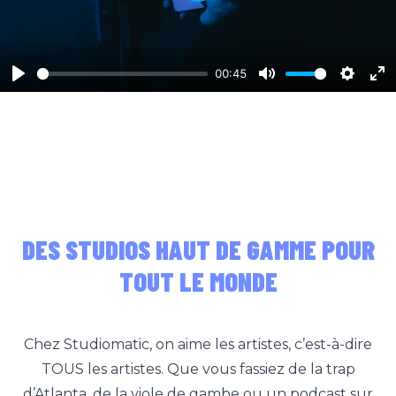
Play
00:45
Play
Mute
Setting
En
fu
DES STUDIOS HAUT DE GAMME POUR
TOUT LE MONDE
Chez Studiomatic, on aime les artistes, c’est-à-dire
TOUS les artistes. Que vous fassiez de la trap
d’Atlanta, de la viole de gambe ou un podcast sur