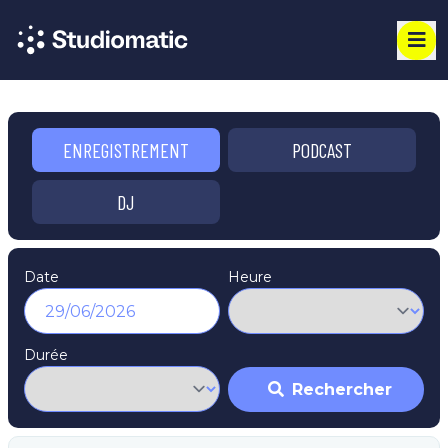
ENREGISTREMENT
PODCAST
DJ
Date
Heure
Durée
Rechercher