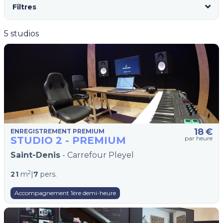
Filtres
5 studios
18
€
ENREGISTREMENT PREMIUM
STUDIO 2 - PREMIUM
par heure
Saint-Denis
- Carrefour Pleyel
2
21
m
|
7
pers.
Accompagnement 1ère demi-heure