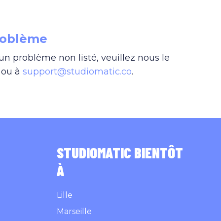
roblème
 un problème non listé, veuillez nous le
t ou à
support@studiomatic.co
.
STUDIOMATIC BIENTÔT
À
Lille
Marseille