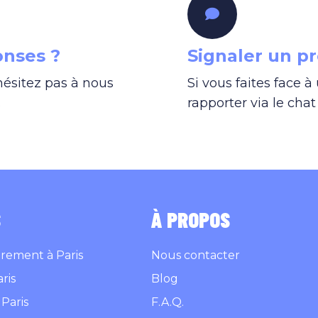
onses ?
Signaler un p
hésitez pas à nous
Si vous faites face à
.
rapporter via le cha
S
À PROPOS
trement à Paris
Nous contacter
ris
Blog
Paris
F.A.Q.