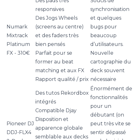
Des pads très
Soucis de
responsives
synchronisation
Des Jogs Wheels
et quelques
Numark
(screens au centre)
bugs pour
Mixtrack
et des faders très
beaucoup
Platinum
bien pensés
d’utilisateurs.
FX - 310€
Parfait pour se
Nouvelle
former au beat
cartographie du
matching et aux FX
deck souvent
Rapport qualité / prix
nécessaire
Énormément de
Des tutos Rekordbox
fonctionnalités
intégrés
pour un
Compatible Djay
débutant (on
Disposition et
Pioneer DJ
peut très vite se
apparence globale
DDJ-FLX4
sentir dépassé
semblable aux decks