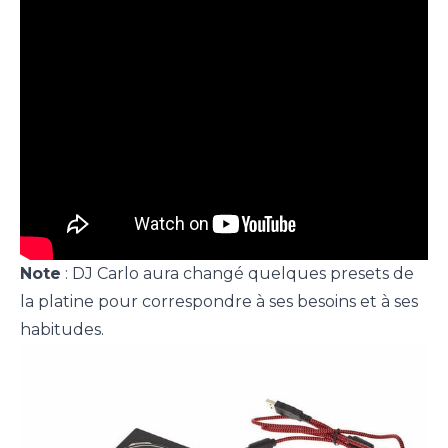
Note
: DJ Carlo aura changé quelques presets de
la platine pour correspondre à ses besoins et à ses
habitudes.