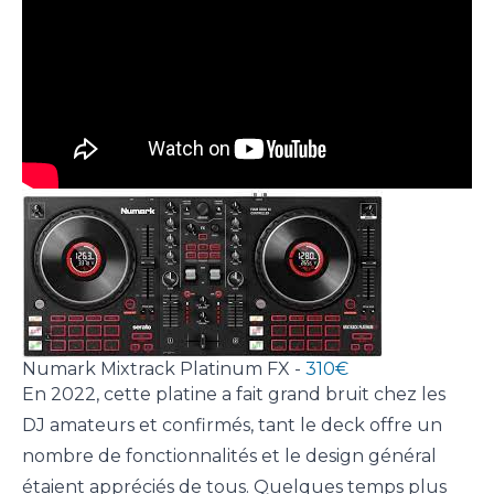
Numark Mixtrack Platinum FX -
310€
En 2022, cette platine a fait grand bruit chez les
DJ amateurs et confirmés, tant le deck offre un
nombre de fonctionnalités et le design général
étaient appréciés de tous. Quelques temps plus