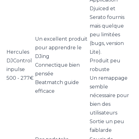
Djuiced et
Serato fournis
mais quelque
peu limitées
Un excellent produit
(bugs, version
pour apprendre le
Hercules
Lite).
DJing
DJControl
Produit peu
Connectique bien
inpulse
robuste
pensée
500 - 277€
Un remappage
Beatmatch guide
semble
efficace
nécessaire pour
bien des
utilisateurs
Sortie un peu
faiblarde