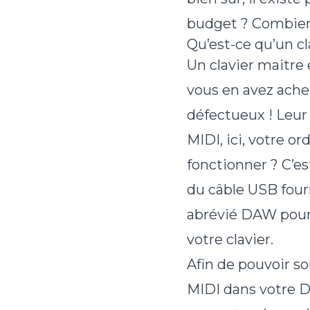
budget ? Combien 
Qu’est-ce qu’un c
Un clavier maitre 
vous en avez achet
défectueux ! Leur 
MIDI, ici, votre o
fonctionner ? C’est
du câble USB fourn
abrévié DAW pour D
votre clavier.
Afin de pouvoir sor
MIDI dans votre D