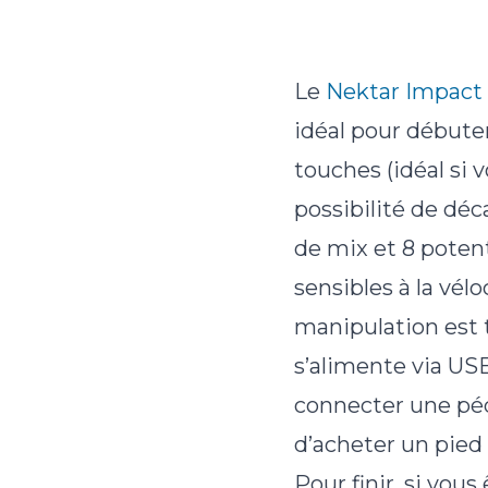
Le
Nektar Impact
idéal pour débuter
touches (idéal si v
possibilité de déc
de mix et 8 poten
sensibles à la vél
manipulation est tr
s’alimente via US
connecter une péda
d’acheter un pied p
Pour finir, si vous