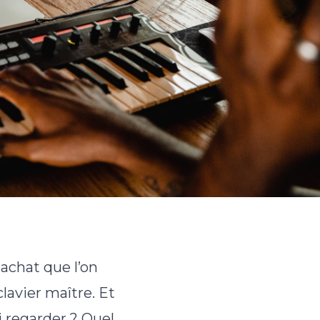
achat que l’on
clavier maître. Et
oi regarder ? Quel