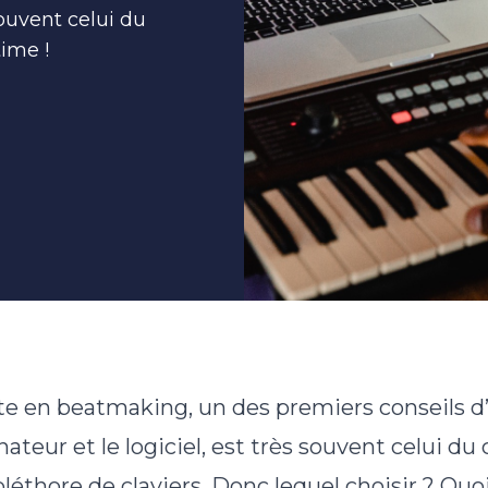
souvent celui du
time !
te en beatmaking, un des premiers conseils d’
inateur et le logiciel, est très souvent celui du 
 pléthore de claviers. Donc lequel choisir ? Qu