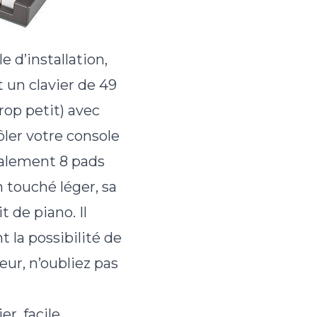
e d’installation,
t un clavier de 49
trop petit) avec
ôler votre console
galement 8 pads
n touché léger, sa
t de piano. Il
 la possibilité de
eur, n’oubliez pas
er, facile