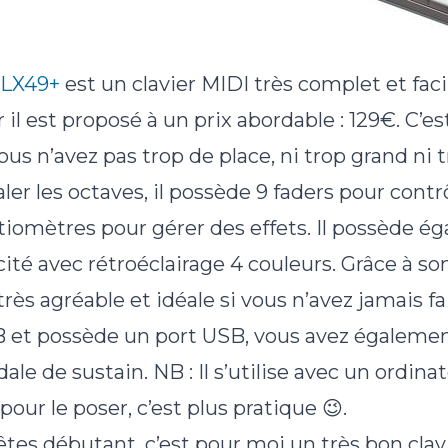
 LX49+
est un clavier MIDI très complet et facil
 il est proposé à un prix abordable : 129€. C’es
ous n’avez pas trop de place, ni trop grand ni 
aler les octaves, il possède 9 faders pour contr
tiomètres pour gérer des effets. Il possède é
ocité avec rétroéclairage 4 couleurs. Grâce à so
ès agréable et idéale si vous n’avez jamais fai
B et possède un port USB, vous avez également
le de sustain. NB : Il s’utilise avec un ordinat
our le poser, c’est plus pratique 😉.
 êtes débutant, c’est pour moi un très bon clavi