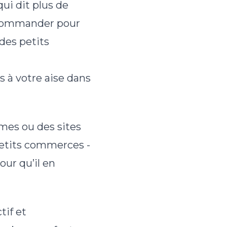
ui dit plus de
 recommander pour
 des petits
s à votre aise dans
rmes ou des sites
petits commerces -
ur qu’il en
tif et