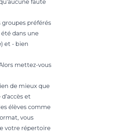
r qu’aucune faute
s groupes préférés
à été dans une
 et - bien
 Alors mettez-vous
 rien de mieux que
 d’accès et
 les élèves comme
 format, vous
e votre répertoire