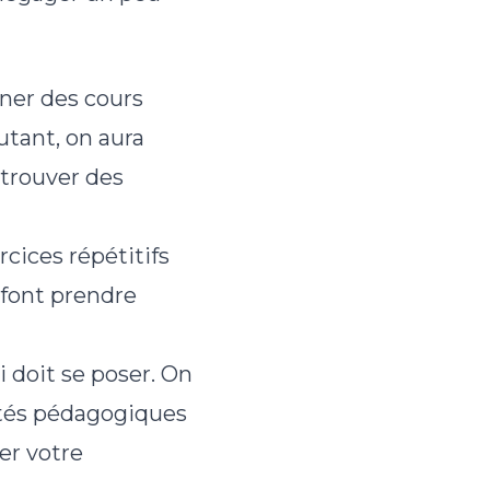
nner des cours
utant, on aura
 trouver des
cices répétitifs
 font prendre
i doit se poser. On
cités pédagogiques
er votre