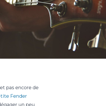
et pas encore de
etite Fender
 dégager un peu