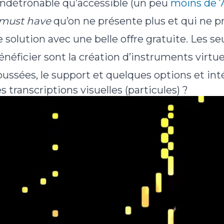
 indétrônable qu’accessible (un peu
moins de 
must have
qu’on ne présente plus et qui ne p
re solution avec une belle offre gratuite. Les s
néficier sont la création d’instruments virtuel
ussées, le support et quelques options et int
transcriptions visuelles (particules) ?