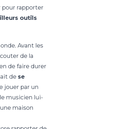
 pour rapporter
lleurs outils
onde. Avant les
couter de la
n de faire durer
tait de
se
re jouer par un
le musicien lui-
r une maison
ncore rapporter de