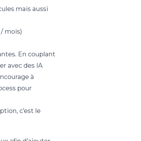
cules mais aussi
 / mois)
antes. En couplant
ser avec des IA
encourage à
rocess pour
ion, c’est le