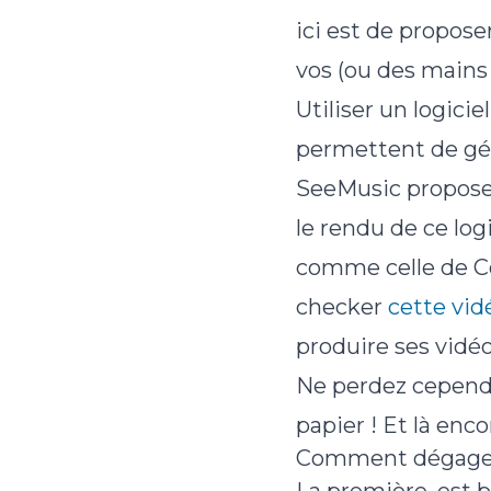
ici est de propose
vos (ou des mains a
Utiliser un logiciel
permettent de gén
SeeMusic propose l
le rendu de ce log
comme celle de Co
checker
cette vid
produire ses vidéo
Ne perdez cependa
papier ! Et là enco
Comment dégager d