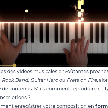
tes des vidéos musicales envoûtantes proches
s
Rock Band
,
Guitar Hero
ou
Frets on Fire
, al
e de contenus. Mais comment reproduire ce t
nscriptions ?
ument enregistrer votre composition en
form