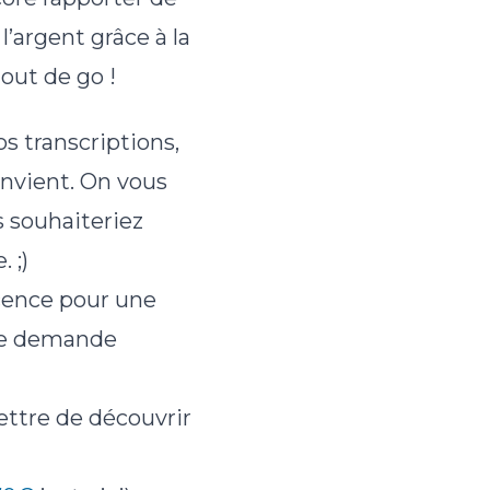
l’argent grâce à la
out de go !
 transcriptions,
onvient. On vous
 souhaiteriez
 ;)
icence pour une
ale demande
ettre de découvrir