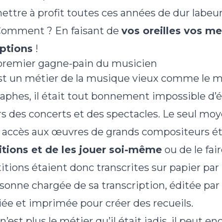
ttre à profit toutes ces années de dur labeur
 Comment ? En faisant de
vos oreilles vos mei
iptions
!
: premier gagne-pain du musicien
est un métier de la musique vieux comme le m
phes, il était tout bonnement impossible d’é
 des concerts et des spectacles. Le seul moye
oir accès aux œuvres de grands compositeurs é
titions et de les jouer soi-même
ou de le fai
itions étaient donc transcrites sur papier par 
nne chargée de sa transcription, éditée pa
iée et imprimée pour créer des recueils.
 n’est plus le métier qu’il était jadis, il peut e