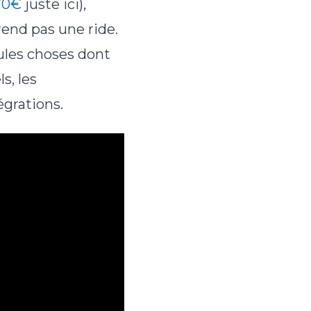
70€
juste ici),
rend pas une ride.
eules choses dont
s, les
égrations.