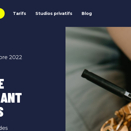
Tarifs
Studios privatifs
Blog
bre 2022
E
SANT
S
des