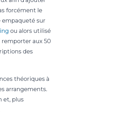
ux afin d’ajouter
pas forcément le
tre empaqueté sur
ing
ou alors utilisé
e remporter aux 50
riptions des
ances théoriques à
des arrangements.
 et, plus
.