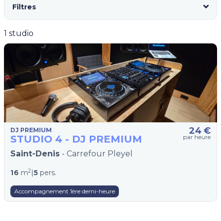
Filtres
1 studio
24
€
DJ PREMIUM
STUDIO 4 - DJ PREMIUM
par heure
Saint-Denis
- Carrefour Pleyel
2
16
m
|
5
pers.
Accompagnement 1ère demi-heure